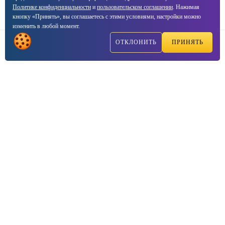
Политике конфиденциальности
и
пользовательском соглашении
. Нажимая
кнопку «Принять», вы соглашаетесь с этими условиями, настройки можно
изменить в любой момент.
ОТКЛОНИТЬ
ПРИНЯТЬ
Написать
Позвонить
2003—2026, ☑VIPTEST — Консалтинг центр сертификации
продукции
Соглашение о
политике конфиденциальности
Договор-оферта
This site is protected by reCAPTCHA and the Google
Privacy Policy
and
Terms of Service
apply